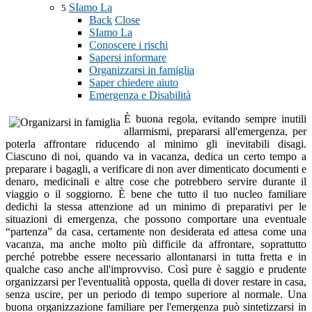
SIamo La
5
Back
Close
SIamo La
Conoscere i rischi
Sapersi informare
Organizzarsi in famiglia
Saper chiedere aiuto
Emergenza e Disabilità
È buona regola, evitando sempre inutili
allarmismi, prepararsi all'emergenza, per
poterla affrontare riducendo al minimo gli inevitabili disagi.
Ciascuno di noi, quando va in vacanza, dedica un certo tempo a
preparare i bagagli, a verificare di non aver dimenticato documenti e
denaro, medicinali e altre cose che potrebbero servire durante il
viaggio o il soggiorno. È bene che tutto il tuo nucleo familiare
dedichi la stessa attenzione ad un minimo di preparativi per le
situazioni di emergenza, che possono comportare una eventuale
“partenza” da casa, certamente non desiderata ed attesa come una
vacanza, ma anche molto più difficile da affrontare, soprattutto
perché potrebbe essere necessario allontanarsi in tutta fretta e in
qualche caso anche all'improvviso. Così pure è saggio e prudente
organizzarsi per l'eventualità opposta, quella di dover restare in casa,
senza uscire, per un periodo di tempo superiore al normale. Una
buona organizzazione familiare per l'emergenza può sintetizzarsi in