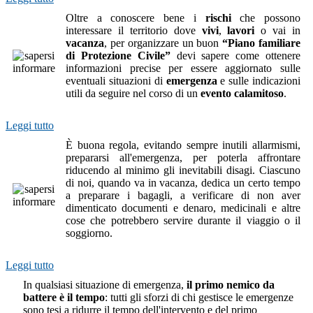
Oltre a conoscere bene i
rischi
che possono
interessare il territorio dove
vivi
,
lavori
o vai in
vacanza
, per organizzare un buon
“Piano familiare
di Protezione Civile”
devi sapere come ottenere
informazioni precise per essere aggiornato sulle
eventuali situazioni di
emergenza
e sulle indicazioni
utili da seguire nel corso di un
evento calamitoso
.
Leggi tutto
È buona regola, evitando sempre inutili allarmismi,
prepararsi all'emergenza, per poterla affrontare
riducendo al minimo gli inevitabili disagi. Ciascuno
di noi, quando va in vacanza, dedica un certo tempo
a preparare i bagagli, a verificare di non aver
dimenticato documenti e denaro, medicinali e altre
cose che potrebbero servire durante il viaggio o il
soggiorno.
Leggi tutto
In qualsiasi situazione di emergenza,
il primo nemico da
battere è il tempo
: tutti gli sforzi di chi gestisce le emergenze
sono tesi a ridurre il tempo dell'intervento e del primo