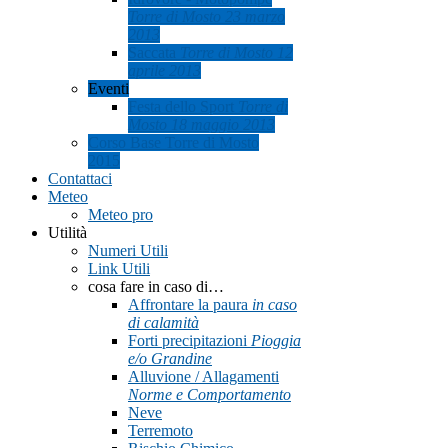
Torre di Mosto 23 marzo
2013
Saccata
Torre di Mosto 12
aprile 2013
Eventi
Festa dello Sport
Torre di
Mosto 18 maggio 2013
Corso Base Torre di Mosto
2015
Contattaci
Meteo
Meteo pro
Utilità
Numeri Utili
Link Utili
cosa fare in caso di…
Affrontare la paura
in caso
di calamità
Forti precipitazioni
Pioggia
e/o Grandine
Alluvione / Allagamenti
Norme e Comportamento
Neve
Terremoto