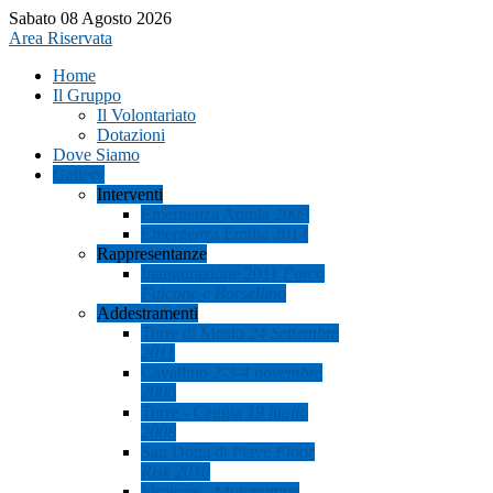
Sabato 08 Agosto 2026
Area Riservata
Home
Il Gruppo
Il Volontariato
Dotazioni
Dove Siamo
Gallery
Interventi
Emergenza Aquila 2009
Emergenza Emilia 2012
Rappresentanze
Inaugurazione 2011
Parco
Falcone e Borsellino
Addestramenti
Torre di Mosto
24 Settembre
2011
Cavallino
2-3-4 novembre
2006
Torre - Ceggia
19 luglio
2008
San Dona di Piave
Floor
Risk 2010
Idrovore - Motopompe