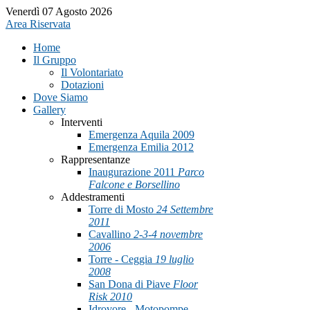
Venerdì 07 Agosto 2026
Area Riservata
Home
Il Gruppo
Il Volontariato
Dotazioni
Dove Siamo
Gallery
Interventi
Emergenza Aquila 2009
Emergenza Emilia 2012
Rappresentanze
Inaugurazione 2011
Parco
Falcone e Borsellino
Addestramenti
Torre di Mosto
24 Settembre
2011
Cavallino
2-3-4 novembre
2006
Torre - Ceggia
19 luglio
2008
San Dona di Piave
Floor
Risk 2010
Idrovore - Motopompe