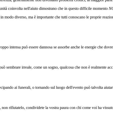
comunità coinvolta nell'aiuto dimostrano che in questo difficile momento
NO
n modo diverso, ma è importante che tutti conoscano le proprie reazioni
ta troppo intensa può essere dannosa se assorbe anche le energie che dovres
o può sembrare irreale, come un sogno, qualcosa che non è realmente acc
cipando ai funerali, o tornando sul luogo dell'evento può talvolta aiuta
, non rifiutatelo, condividete la vostra paura con chi come voi ha vissuto