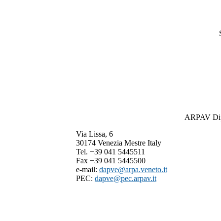
ARPAV Dipa
Via Lissa, 6
30174 Venezia Mestre Italy
Tel. +39 041 5445511
Fax +39 041 5445500
e-mail:
dapve@arpa.veneto.it
PEC:
dapve@pec.arpav.it