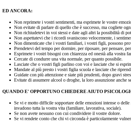
ED ANCORA:
Non reprimete i vostri sentimenti, ma esprimete le vostre emozion
Non evitate di parlare di quello che è successo, ma cogliete ogni 
Non richiudetevi in voi stessi e date agli altri la possibilità di po
Non aspettatevi che i ricordi svaniscono velocemente, i senti
Non dimenticate che i vostri familiari, i vostri figli, possono prov
Prendetevi del tempo per dormire, per riposare, per pensare, per 
Esprimete i vostri bisogni con chiarezza ed onestà alla vostra fam
Cercate di condurre una vita normale, per quanto possibile.
Lasciate che o vostri figli parlino con voi e lasciate che si espr
Mandate al più presto i vostri figlia scuola e lasciate che riprenda
Guidate con più attenzione e siate più prudenti, dopo gravi stres
Evitate di assumere alcool o droghe, la loro assunzione anche s
QUANDO E' OPPORTUNO CHIEDERE AIUTO PSICOLOG
Se vi e motto difficile sopportare delle emozioni intense o delle
invadono tutta la vostra vita (familiare, lavorativa, sociale).
Se non avete nessuno con cui condividere il vostre dolore.
Se vi rendete conto che chi vi circonda è particolarmente vulner