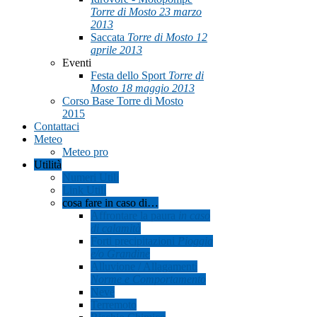
Torre di Mosto 23 marzo
2013
Saccata
Torre di Mosto 12
aprile 2013
Eventi
Festa dello Sport
Torre di
Mosto 18 maggio 2013
Corso Base Torre di Mosto
2015
Contattaci
Meteo
Meteo pro
Utilità
Numeri Utili
Link Utili
cosa fare in caso di…
Affrontare la paura
in caso
di calamità
Forti precipitazioni
Pioggia
e/o Grandine
Alluvione / Allagamenti
Norme e Comportamento
Neve
Terremoto