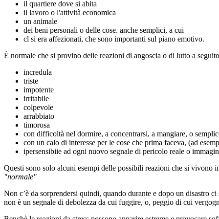
il quartiere dove si abita
il lavoro o l'attività economica
un animale
dei beni personali o delle cose. anche semplici, a cui
cl si era affezionati, che sono importanti sul piano emotivo.
È normale che si provino deiie reazioni di angoscia o di lutto a seguito
incredula
triste
impotente
irritabile
colpevole
arrabbiato
timorosa
con difficoltà nel dormire, a concentrarsi, a mangiare, o sempli
con un calo di interesse per le cose che prima faceva, (ad esempio
ipersensibiie ad ogni nuovo segnale di pericolo reale o immagin
Questi sono solo alcuni esempi delle possibili reazioni che si vivono 
"normale"
Non c’è da sorprendersi quindi, quando durante e dopo un disastro ci si
non è un segnale di debolezza da cui fuggire, o, peggio di cui vergogna
Benchè le reazioni da stress possono apparire estreme e provocare sof