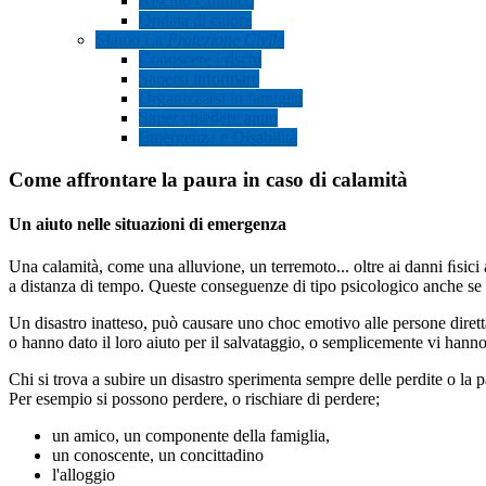
Rischio Chimico
Ondata di calore
SIamo La
Protezione Civile
Conoscere i rischi
Sapersi informare
Organizzarsi in famiglia
Saper chiedere aiuto
Emergenza e Disabilità
Come affrontare la paura in caso di calamità
Un aiuto nelle situazioni di emergenza
Una calamità, come una alluvione, un terremoto... oltre ai danni ﬁsici
a distanza di tempo. Queste conseguenze di tipo psicologico anche se 
Un disastro inatteso, può causare uno choc emotivo alle persone dirett
o hanno dato il loro aiuto per il salvataggio, o semplicemente vi hanno 
Chi si trova a subire un disastro sperimenta sempre delle perdite o la p
Per esempio si possono perdere, o rischiare di perdere;
un amico, un componente della famiglia,
un conoscente, un concittadino
l'alloggio