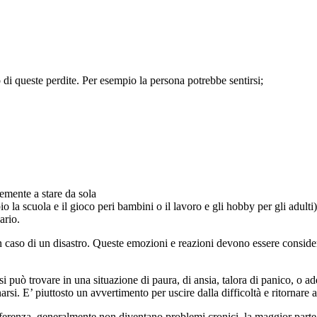
 di queste perdite. Per esempio la persona potrebbe sentirsi;
cemente a stare da sola
 la scuola e il gioco peri bambini o il lavoro e gli hobby per gli adulti)
ario.
in caso di un disastro. Queste emozioni e reazioni devono essere consid
 può trovare in una situazione di paura, di ansia, talora di panico, o ad
rsi. E’ piuttosto un avvertimento per uscire dalla difficoltà e ritornare 
ferenza, generalmente non diventano problemi cronici, la maggior parte 