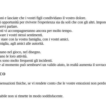
i e lasciate che i vostri figli condividano il vostro dolore.
opportunità per rivivere l'esperienza sia da soli che con gli altri. lmpon
tervi parlare.
menti vi accompagneranno ancora per molto tempo.
are i vostri stessi sentimenti.
stare con la vostra famiglia, con i vostri amici.
iglia, agli amici alle autorità.
imano nel gioco, nel disegno.
no le loro attività.
s sono molto frequenti gli incidenti.
e al momento può sembrarvi un valido aiuto, in realtà aumenta il sovracc
ICO
 sensazioni fisiche, se vi rendete conto che le vostre emozioni non perdo
abile non si rimette in modo soddisfacente.