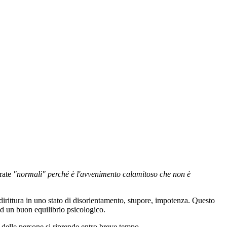
erate
"normali" perché è l'avvenimento calamitoso che non è
dirittura in uno stato di disorientamento, stupore, impotenza. Questo
ad un buon equilibrio psicologico.
delle persone si riprende entro breve tempo.